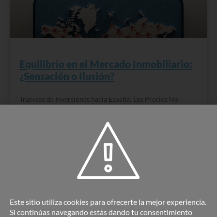
Equilibrio en el Mercado Inmobiliario:
¿Sensación o Ilusión?
Trasvase de Inversiones hacia España: Los Precios No
Crecen, pero la Compra Venta de Inmuebles marca Récord
en 15 años.
READ MORE »
7 diciembre, 2022
No hay comentarios
Este sitio utiliza cookies para ofrecerte la mejor experiencia.
BLOG
Si continúas navegando estás dando tu consentimiento