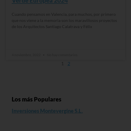
Verde Europea 2024
Cuando pensamos en Valencia, para muchos, por primero
que nos viene a la memoria son los maravillosos proyectos
de los Arquitectos Santiago Calatrava y Félix
READ MORE »
4 noviembre, 2022
No hay comentarios
1
2
Los más Populares
Inversiones Montevergine S.L.
Read More »