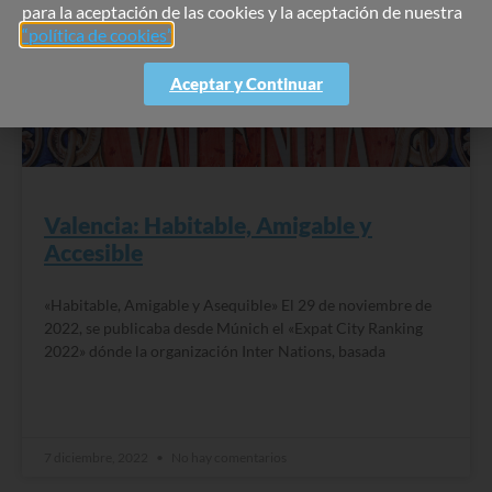
para la aceptación de las cookies y la aceptación de nuestra
“política de cookies”
.
Aceptar y Continuar
Valencia: Habitable, Amigable y
Accesible
«Habitable, Amigable y Asequible» El 29 de noviembre de
2022, se publicaba desde Múnich el «Expat City Ranking
2022» dónde la organización Inter Nations, basada
READ MORE »
7 diciembre, 2022
No hay comentarios