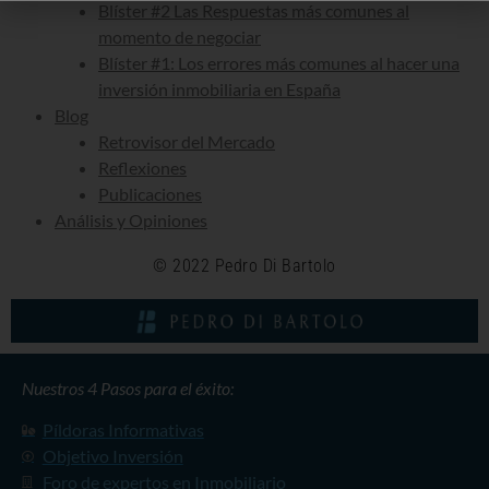
Blíster #2 Las Respuestas más comunes al
momento de negociar
Blíster #1: Los errores más comunes al hacer una
inversión inmobiliaria en España
Blog
Retrovisor del Mercado
Reflexiones
Publicaciones
Análisis y Opiniones
© 2022 Pedro Di Bartolo
Nuestros 4 Pasos para el éxito:
Píldoras Informativas
Objetivo Inversión
Foro de expertos en Inmobiliario