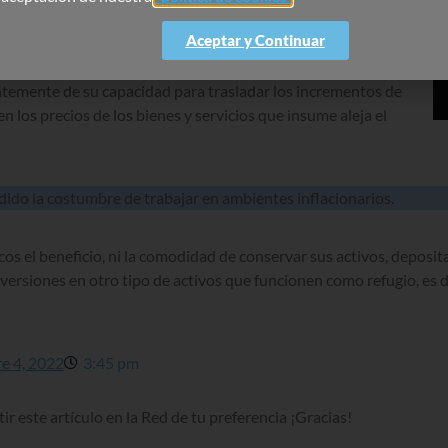
esas con caja superavitaria y sin Deuda, creo que también se
Aceptar y Continuar
mínimo, esa misma exposición al deterioro del poder
ntemente de su capacidad para trasladar los incrementos de
n los precios de los bienes y servicios que insume aleja el
ido la costumbre de trabajar en ambientes inflacionarios.
s el beneficio, ni la comodidad de conservar sus activos, deposita
nversiones en otro tipo de activos que funcionen como refugio, es 
e 4, 2022
3:45 pm
r este artículo en la Red de tu preferencia ¡Gracias!