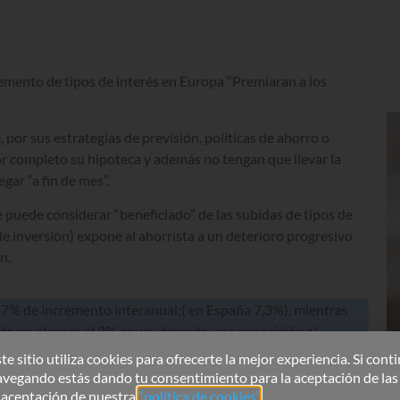
remento de tipos de interés en Europa “Premiaran a los
por sus estrategias de previsión, políticas de ahorro o
or completo su hipoteca y además no tengan que llevar la
gar “a fin de mes”.
se puede considerar “beneficiado” de las subidas de tipos de
 de inversión) expone al ahorrista a un deterioro progresivo
n.
10,7% de incremento interanual;( en España 7,3%), mientras
o no alcanza el 2% anual, dejando una exposición al
te sitio utiliza cookies para ofrecerte la mejor experiencia. Si cont
avegando estás dando tu consentimiento para la aceptación de las
a aceptación de nuestra
“política de cookies”
.