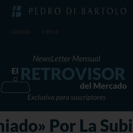
Contacto
e-Brick
iado» Por La Subi