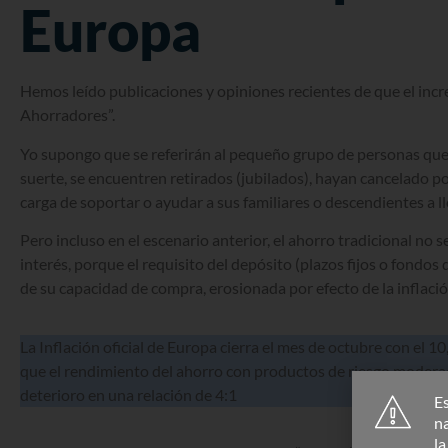
Europa
Hemos leído publicaciones y opiniones recientes de que el inc
Ahorradores”.
Yo supongo que se referirán al pequeño grupo de personas que, 
suerte, se encuentren retirados (jubilados), hayan cancelado p
carga de soportar o ayudar a sus familiares o descendientes a lle
Pero incluso en el escenario anterior, el ahorro tradicional no 
interés, porque el requisito del depósito (plazos fijos o fondos
de su capacidad de compra, erosionada por efecto de la inflació
La Inflación oficial de Europa cierra el mes de octubre con el 
que el rendimiento del ahorro con productos de riesgo moderad
deterioro en una relación de 4:1
Es
n
l