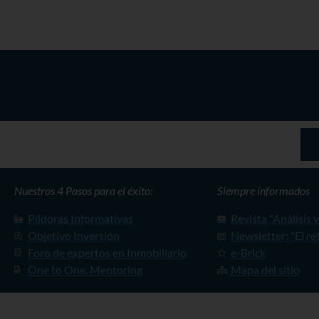
Nuestros 4 Pasos para el éxito:
Siempre informados
Píldoras Informativas
Revista "Análisis 
Objetivo Inversión
Newsletter: "El re
Foro de expertos en Inmobiliario
e-Brick
One to One. Mentoring
Mapa del sitio