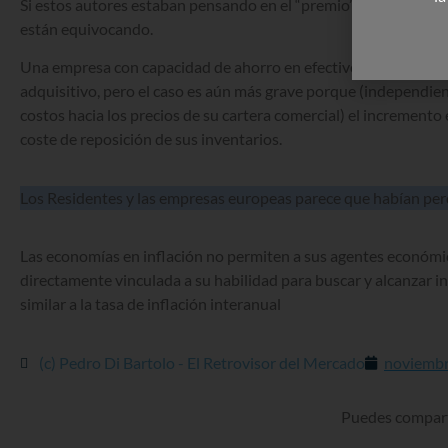
Si estos autores estaban pensando en el “premio” para las empr
están equivocando.
Una empresa con capacidad de ahorro en efectivo tendrá como 
adquisitivo, pero el caso es aún más grave porque (independie
costos hacia los precios de su cartera comercial) el incremento e
coste de reposición de sus inventarios.
Los Residentes y las empresas europeas parece que habían perd
Las economías en inflación no permiten a sus agentes económico
directamente vinculada a su habilidad para buscar y alcanzar i
similar a la tasa de inflación interanual
(c) Pedro Di Bartolo - El Retrovisor del Mercado
noviembr
Puedes comparti