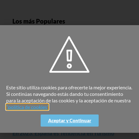
Los más Populares
Inversiones Montevergine S.L.
Read More »
En 2023: España continúa en tendencia entre
los estudiantes internacionales
Read More »
Este sitio utiliza cookies para ofrecerte la mejor experiencia.
Si continúas navegando estás dando tu consentimiento
En 2023: España es tendencia en Inversión
para la aceptación de las cookies y la aceptación de nuestra
Inmobiliaria
“política de cookies”
.
Read More »
Aceptar y Continuar
En 2023: España es Tendencia en Turismo