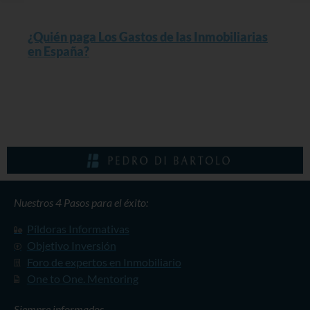
¿Quién paga Los Gastos de las Inmobiliarias
en España?
Read More »
Nuestros 4 Pasos para el éxito:
Píldoras Informativas
Objetivo Inversión
Foro de expertos en Inmobiliario
One to One. Mentoring
Siempre informados