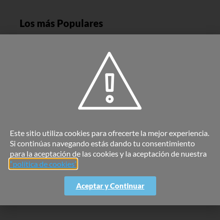
Los más Populares
Inversiones Montevergine S.L.
Read More »
En 2023: España continúa en tendencia entre
los estudiantes internacionales
Read More »
Este sitio utiliza cookies para ofrecerte la mejor experiencia.
Si continúas navegando estás dando tu consentimiento
En 2023: España es tendencia en Inversión
para la aceptación de las cookies y la aceptación de nuestra
Inmobiliaria
“política de cookies”
.
Read More »
Aceptar y Continuar
En 2023: España es Tendencia en Turismo
Read More »