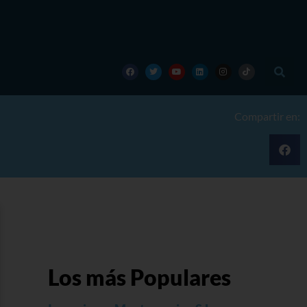
Compartir en:
Los más Populares