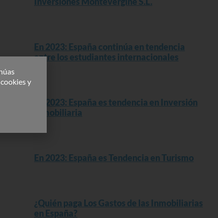
Inversiones Montevergine S.L.
Read More »
En 2023: España continúa en tendencia
entre los estudiantes internacionales
inúas
Read More »
 cookies y
En 2023: España es tendencia en Inversión
Inmobiliaria
Read More »
En 2023: España es Tendencia en Turismo
Read More »
¿Quién paga Los Gastos de las Inmobiliarias
en España?