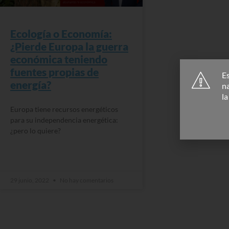
Ecología o Economía:
¿Pierde Europa la guerra
económica teniendo
fuentes propias de
Es
energía?
n
l
Europa tiene recursos energéticos
para su independencia energética:
¿pero lo quiere?
READ MORE »
29 junio, 2022
No hay comentarios