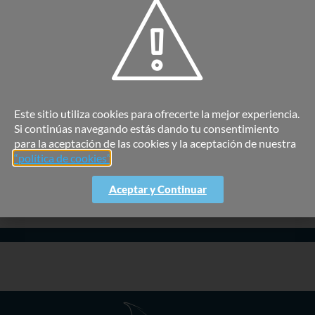
Medios
Medios Digitales especializados como Investing.com y
datosmacro.com
Este sitio utiliza cookies para ofrecerte la mejor experiencia.
Si continúas navegando estás dando tu consentimiento
para la aceptación de las cookies y la aceptación de nuestra
“política de cookies”
.
Noticias
Aceptar y Continuar
publicadas por la prensa internacional en formato digital y que
"saltan" directamente a nuestra editorial