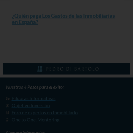
¿Quién paga Los Gastos de las Inmobiliarias
en España?
Read More »
Nuestros 4 Pasos para el éxito:
Píldoras Informativas
Objetivo Inversión
Foro de expertos en Inmobiliario
One to One. Mentoring
Siempre informados