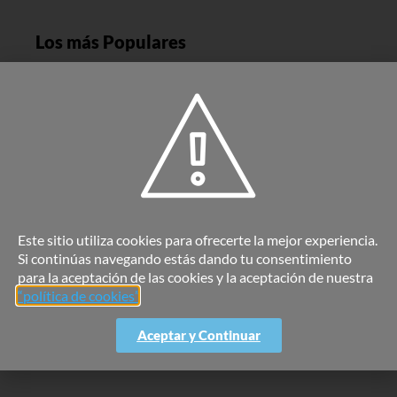
Los más Populares
Inversiones Montevergine S.L.
Read More »
En 2023: España continúa en tendencia entre
los estudiantes internacionales
Read More »
Este sitio utiliza cookies para ofrecerte la mejor experiencia.
Si continúas navegando estás dando tu consentimiento
En 2023: España es tendencia en Inversión
para la aceptación de las cookies y la aceptación de nuestra
Inmobiliaria
“política de cookies”
.
Read More »
Aceptar y Continuar
En 2023: España es Tendencia en Turismo
Read More »