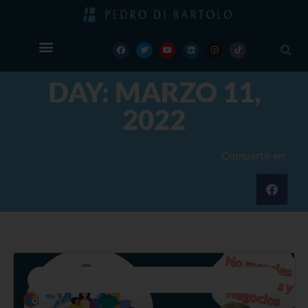
DAY: MARZO 11,
2022
Compartir en:
BLÍSTER #1: LOS ERRORES MÁS COMUNES AL HACER UNA
INVERSIÓN INMOBILIARIA EN ESPAÑA