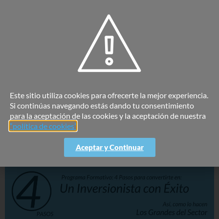
que estoy diciendo es que pueden cambiar y tu no te
enteres en el momento.
Por tanto, siempre es bueno activar las alarmas en las
plataformas de búsquedas o medios de comunicación,
para que estas informado permanentemente.
PREVIOUS
NEXT
¿Has hecho tus deberes o tareas como inversionista?
¿Europa pierde el Juego frente al dólar americano?
Este sitio utiliza cookies para ofrecerte la mejor experiencia.
Si continúas navegando estás dando tu consentimiento
para la aceptación de las cookies y la aceptación de nuestra
“política de cookies”
.
Aceptar y Continuar