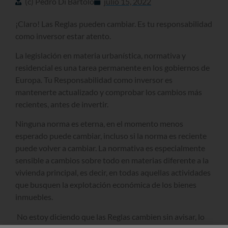
(c) Pedro Di Bartolo
julio 15, 2022
¡Claro! Las Reglas pueden cambiar. Es tu responsabilidad
como inversor estar atento.
La legislación en materia urbanística, normativa y
residencial es una tarea permanente en los gobiernos de
Europa. Tu Responsabilidad como inversor es
mantenerte actualizado y comprobar los cambios más
recientes, antes de invertir.
Ninguna norma es eterna, en el momento menos
esperado puede cambiar, incluso si la norma es reciente
puede volver a cambiar. La normativa es especialmente
sensible a cambios sobre todo en materias diferente a la
vivienda principal, es decir, en todas aquellas actividades
que busquen la explotación económica de los bienes
inmuebles.
No estoy diciendo que las Reglas cambien sin avisar, lo