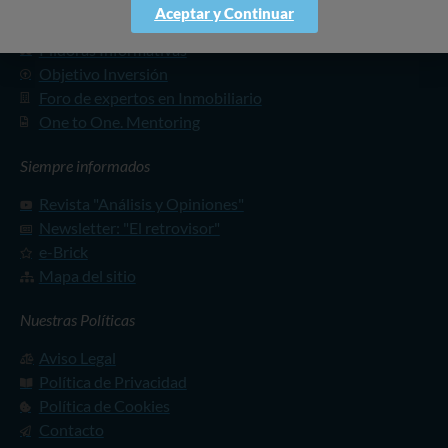
Nuestros 4 Pasos para el éxito:
Aceptar y Continuar
Píldoras Informativas
Objetivo Inversión
Foro de expertos en Inmobiliario
One to One. Mentoring
Siempre informados
Revista "Análisis y Opiniones"
Newsletter: "El retrovisor"
e-Brick
Mapa del sitio
Nuestras Políticas
Aviso Legal
Política de Privacidad
Política de Cookies
Contacto