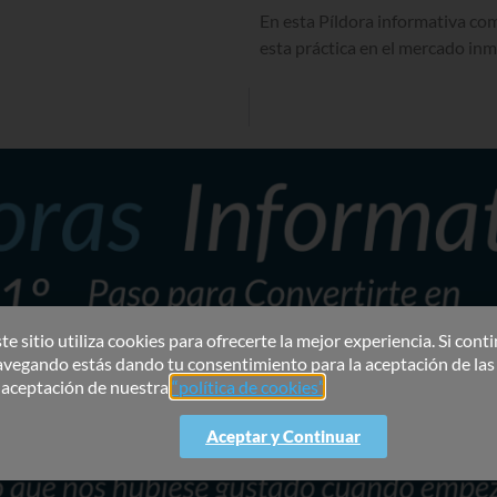
En esta Píldora informativa co
esta práctica en el mercado inm
te sitio utiliza cookies para ofrecerte la mejor experiencia. Si cont
avegando estás dando tu consentimiento para la aceptación de las
a aceptación de nuestra
“política de cookies”
.
Aceptar y Continuar