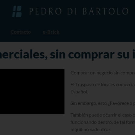
Contacto
e-Brick
erciales, sin comprar su
Comprar un negocio sin compra
El Traspaso de locales comercia
Español.
Sin embargo, esto ¿Favorece o p
También puede ocurrir el caso o
funcionando dentro, de tal forma
inquilino «adentro».