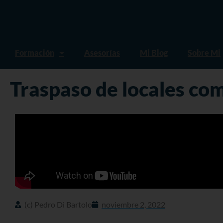
Formación
Asesorías
Mi Blog
Sobre Mi
Traspaso de locales com
(c) Pedro Di Bartolo
noviembre 2, 2022