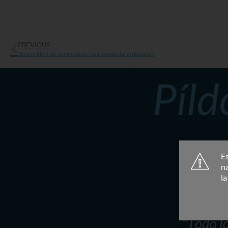
PREVIOUS
¿Es posible vivir dentro de un local comercial en España?
Es
n
l