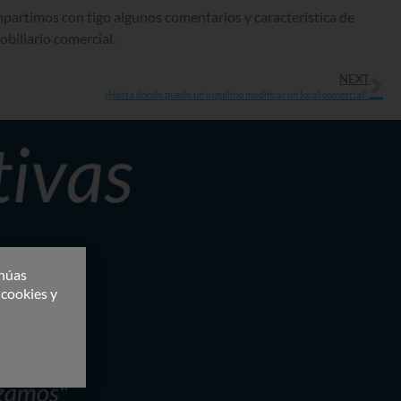
mpartimos con tigo algunos comentarios y característica de
obiliario comercial.
NEXT
¿Hasta dónde puede un inquilino modificar un local comercial?.
inúas
 cookies y