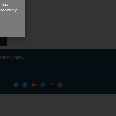
inúas
 cookies y
stros Canales: