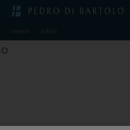
Contacto
e-Brick
ño