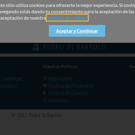
te sitio utiliza cookies para ofrecerte la mejor experiencia. Si cont
avegando estás dando tu consentimiento para la aceptación de las
a aceptación de nuestra
“política de cookies”
.
Aceptar y Continuar
Nuestras Políticas
Nue
y Opiniones"
Aviso Legal
trovisor"
Política de Privacidad
Política de Cookies
Contacto
© 2022 Pedro Di Bartolo