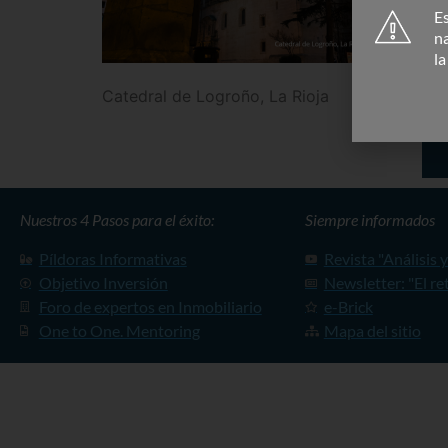
Es
n
l
Catedral de Logroño, La Rioja
Nuestros 4 Pasos para el éxito:
Siempre informados
Píldoras Informativas
Revista "Análisis 
Objetivo Inversión
Newsletter: "El re
Foro de expertos en Inmobiliario
e-Brick
One to One. Mentoring
Mapa del sitio