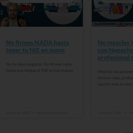
No firmes NADA hasta
No mezcles 
tener tu NIE en mano
con Negocios
profesional 
No te dejes engañar, No firmes nada
hasta que tengas el NIE en tus manos
Mezclar vacaciones
mismo viaje, proba
opción más produc
READ MORE »
READ MORE »
18 marzo, 2022
No hay comentarios
11 marzo, 2022
No