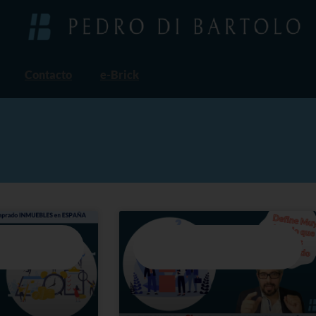
Contacto
e-Brick
ERRORES MÁS
BLÍSTER #1: LOS ERRORES MÁS
CER UNA
COMUNES AL HACER UNA
ILIARIA EN
INVERSIÓN INMOBILIARIA EN
ESPAÑA