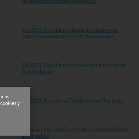
Inversiones Montevergine S.L.
Read More »
En 2023: España continúa en tendencia
entre los estudiantes internacionales
Read More »
En 2023: España es tendencia en Inversión
Inmobiliaria
Read More »
inúas
En 2023: España es Tendencia en Turismo
 cookies y
Read More »
¿Quién paga Los Gastos de las Inmobiliarias
en España?