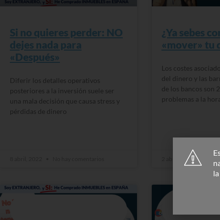
Si no quieres perder: NO
¿Ya sebes co
dejes nada para
«mover» tu 
«Después»
Los costes asociado
del dinero y las ba
Diferir los detalles operativos
de los bancos son 
posteriores a la inversión suele ser
problemas a la hora
una mala decisión que causa stress y
pérdidas de dinero
READ MORE »
READ MORE »
Es
8 abril, 2022
No hay comentarios
2 abril, 2022
No ha
n
l
BLÍSTER #1: LOS ERRORES MÁS
BLÍSTER #1: LOS 
COMUNES AL HACER UNA
COMUNES AL HA
INVERSIÓN INMOBILIARIA EN
INVERSIÓN INMOB
ESPAÑA
ESPAÑA