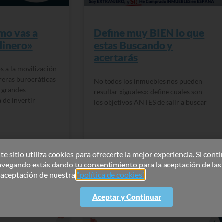
mo vas a
Define muy BIEN lo que
dinero»
estas Buscando y
acertarás
s a la movilización
rreras burocráticas
No todos los inmuebles nos pueden
2 grandes
resultar «iguales»: define cuales son
 de invertir
los objetivos ANTES de salir a buscar
READ MORE »
te sitio utiliza cookies para ofrecerte la mejor experiencia. Si cont
y comentarios
25 marzo, 2022
No hay comentarios
avegando estás dando tu consentimiento para la aceptación de las
a aceptación de nuestra
“política de cookies”
.
Aceptar y Continuar
ERRORES MÁS
BLÍSTER #1: LOS ERRORES MÁS
CER UNA
COMUNES AL HACER UNA
ILIARIA EN
INVERSIÓN INMOBILIARIA EN
ESPAÑA