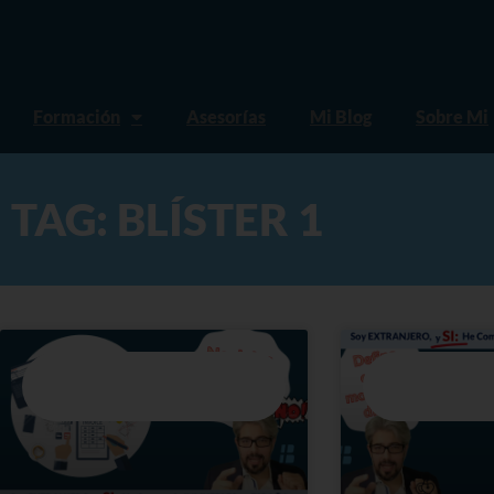
Formación
Asesorías
Mi Blog
Sobre Mi
TAG: BLÍSTER 1
BLÍSTER #1: LOS ERRORES MÁS
BLÍSTER #1: LOS 
COMUNES AL HACER UNA
COMUNES AL HA
INVERSIÓN INMOBILIARIA EN
INVERSIÓN INMOB
ESPAÑA
ESPAÑA