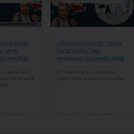
Vacaciones
¿Quieres invertir como
, no es
los grandes? No
ni rentable
empieces Haciendo esto
 y negocios en el
El Primer error que cometemos
blemente no sea la
cuando somos inversionistas amateur
tiva
…
READ MORE »
 hay comentarios
9 marzo, 2022
No hay comentarios